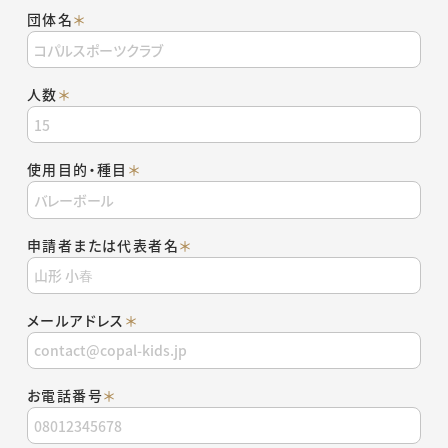
コパルとは
団体名
＊
体育館の専用使用
アクセス
人数
＊
お問い合わせ・よくある質問
使用目的・種目
＊
申請者または代表者名
＊
メールアドレス
＊
お電話番号
＊