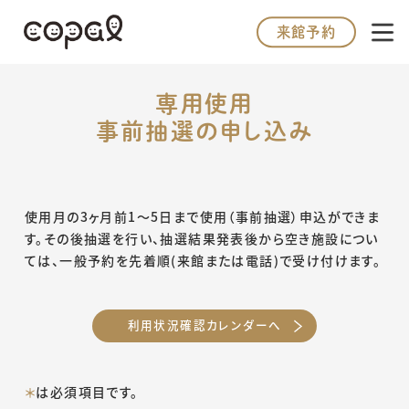
来館予約
専用使用
来館予約
事前抽選の申し込み
トップページ
使用月の3ヶ月前1～5日まで使用（事前抽選）申込ができま
お知らせ
す。その後抽選を行い、抽選結果発表後から空き施設につい
ては、一般予約を先着順(来館または電話)で受け付けます。
施設利用案内
イベント
利用状況確認カレンダーへ
教室
子育て支援センター
＊
は必須項目です。